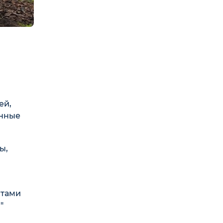
ей,
янные
ы,
нтами
"