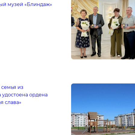
ый музей «Блиндаж»
 семья из
 удостоена ордена
я слава»