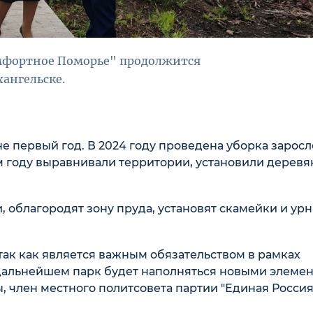
омфортное Поморье" продолжится
ангельске.
е первый год. В 2024 году проведена уборка заросл
м году выравнивали территории, установили дерев
, облагородят зону пруда, установят скамейки и урн
 так как является важным обязательством в рамках
дальнейшем парк будет наполняться новыми элеме
ы, член местного политсовета партии "Единая Россия