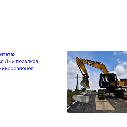
итетах
я Дни поселков,
 микрорайонов