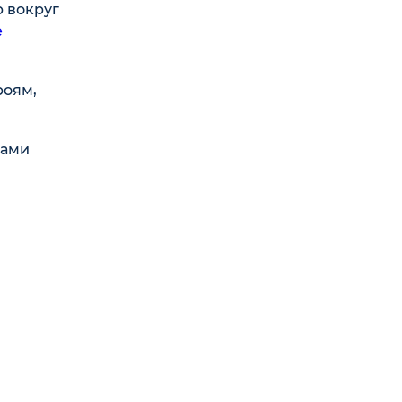
р вокруг
е
роям,
цами