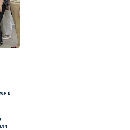
ая в
а
еля,