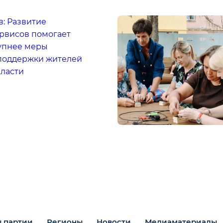
: Развитие
рвисов помогает
тупнее меры
поддержки жителей
бласти
 партии
Регионы
Новости
Медиаматериалы