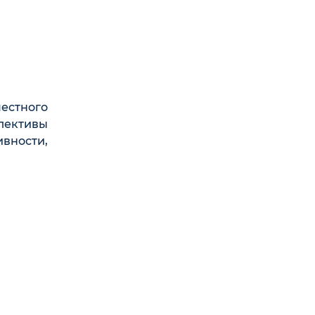
естного
лективы
вности,