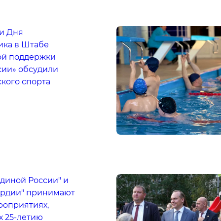
и Дня
ика в Штабе
ой поддержки
сии» обсудили
кого спорта
диной России" и
ардии" принимают
роприятиях,
 25-летию