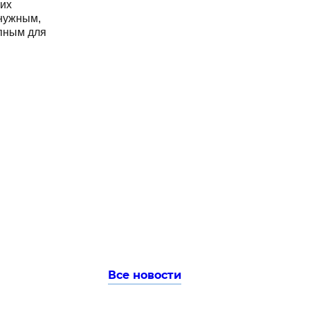
ких
 нужным,
упным для
Все новости