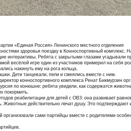
партии «Единая Россия» Ленинского местного отделения
жностями здоровья поездку в Конноспортивный комплекс. 
щие интерактивы. Ребята с закрытыми глазами угадывали 
самой весёлой игре один из участников примерил на себя ро
ались накинуть ему на рога кольца.
ки. Дети танцевали, пели и смеялись вместе с ним.
 директор конноспортивного комплекса Ренат Бикмурзин ор
курсия по конюшне: ребята увидели, как содержатся животн
их покормить.
одов реабилитации для детей с ОВЗ: она развивает равно
ь. Животные действительно лечат душу. Это подтверждают 
й организовали сами партийцы вместе с родителями особе
.
артийцев.