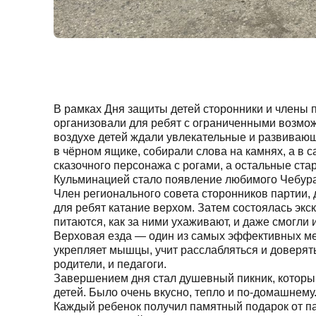
В рамках Дня защиты детей сторонники и члены 
организовали для ребят с ограниченными возмо
воздухе детей ждали увлекательные и развиваю
в чёрном ящике, собирали слова на камнях, а в 
сказочного персонажа с рогами, а остальные стар
Кульминацией стало появление любимого Чебураш
Член регионального совета сторонников партии,
для ребят катание верхом. Затем состоялась экс
питаются, как за ними ухаживают, и даже смогли 
Верховая езда — один из самых эффективных мет
укрепляет мышцы, учит расслабляться и доверят
родители, и педагоги.
Завершением дня стал душевный пикник, которы
детей. Было очень вкусно, тепло и по-домашнему
Каждый ребенок получил памятный подарок от п