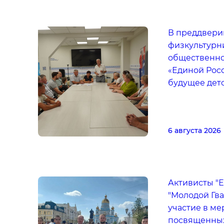
В преддвери
физкультурн
общественн
«Единой Рос
будущее детс
6 августа 2026
Активисты "Е
"Молодой Гв
участие в ме
посвященных