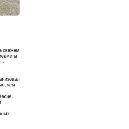
На свежем
предметы
ль
ганизовал
ые, чем
весие,
и
нных