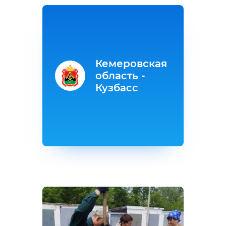
Кемеровская
область -
Кузбасс