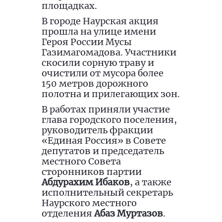
площадках.
В городе Наурская акция
прошла на улице имени
Героя России Мусы
Газимагомадова. Участники
скосили сорную траву и
очистили от мусора более
150 метров дорожного
полотна и прилегающих зон.
В работах приняли участие
глава городского поселения,
руководитель фракции
«Единая Россия» в Совете
депутатов и председатель
местного Совета
сторонников партии
Абдурахим Ибаков
, а также
исполнительный секретарь
Наурского местного
отделения
Абаз Муртазов
.