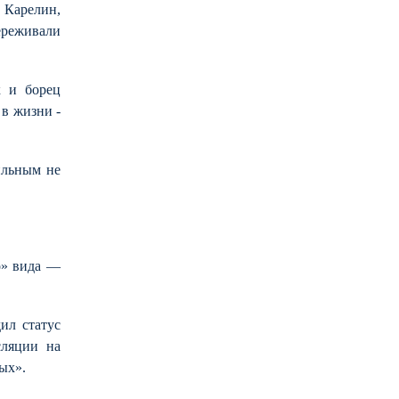
 Карелин,
ереживали
к и борец
в жизни -
ильным не
о» вида —
ил статус
сляции на
ых».