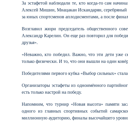
За эстафетой наблюдали те, кто когда-то сам начи
Алексей Мишин, Мнацакан Искандарян, серебряный п
за юных спортсменов аплодисментами, а после финал
Возглавил жюри председатель общественного сов
Александр Карелин. Он еще раз повторил для побед
друзья».
«Неважно, кто победил. Важно, что эти дети уже с
только физически. И то, что они вышли на один ковё
Победителями первого кубка «Выбор сильных» стала
Организаторы эстафеты из одноимённого партийного
есть только настрой на победу.
Напомним, что турнир «Новая высота» памяти зас
одного из главных спортивных событий самарског
миллионную аудиторию, финалы высочайшего уровня 