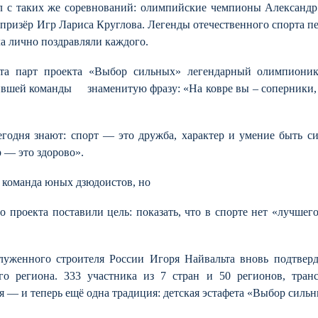
нал с таких же соревнований: олимпийские чемпионы Александр
ризёр Игр Лариса Круглова. Легенды отечественного спорта п
а лично поздравляли каждого.
ета парт проекта «Выбор сильных» легендарный олимпиони
ившей команды знаменитую фразу: «На ковре вы – соперники, 
егодня знают: спорт — это дружба, характер и умение быть с
р — это здорово».
 команда юных дзюдоистов, но
 проекта поставили цель: показать, что в спорте нет «лучшег
луженного строителя России Игоря Найвальта вновь подтверд
о региона. 333 участника из 7 стран и 50 регионов, тран
— и теперь ещё одна традиция: детская эстафета «Выбор сильн