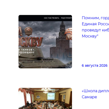
Помним, горд
Единая Росси
проведут киб
Москву"
6 августа 2026
«Школа дипло
Самаре