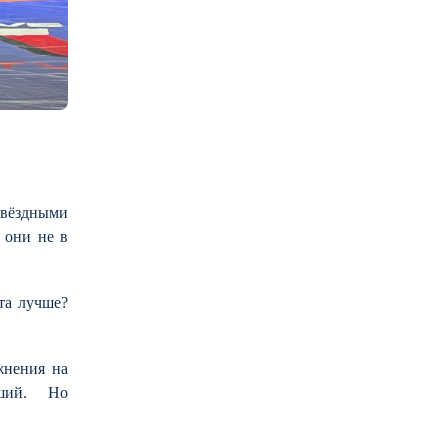
звёздными
 они не в
та лучше?
жнения на
учший. Но