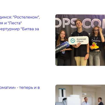
имся: "Ростелеком",
я и "Леста"
ертурнир "Битва за
матии» - теперь и в