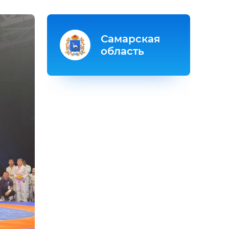
Самарская
область