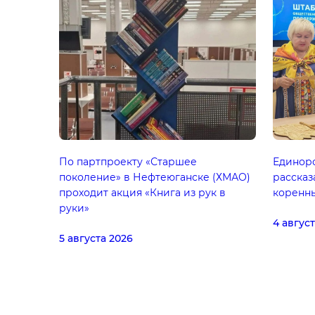
По партпроекту «Старшее
Единор
поколение» в Нефтеюганске (ХМАО)
рассказ
проходит акция «Книга из рук в
коренн
руки»
4 авгус
5 августа 2026