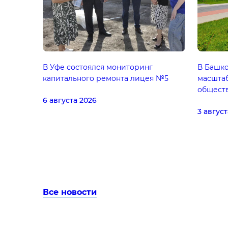
В Уфе состоялся мониторинг
В Башко
капитального ремонта лицея №5
масшта
общест
6 августа 2026
3 август
Все новости