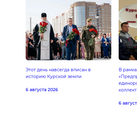
Этот день навсегда вписан в
В рамка
историю Курской земли
«Предп
единор
6 августа 2026
коллек
6 авгус