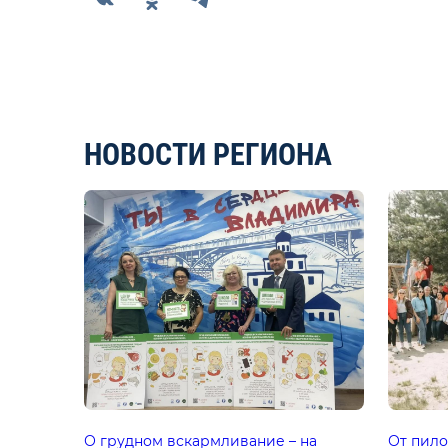
НОВОСТИ РЕГИОНА
О грудном вскармливание – на
От пило