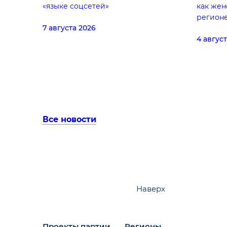
«языке соцсетей»
как жен
регион
7 августа 2026
4 авгус
Все новости
Наверх
Проекты партии
Регионы