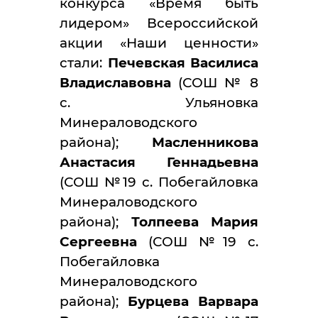
конкурса «Время быть
лидером» Всероссийской
акции «Наши ценности»
стали:
Печевская Василиса
Владиславовна
(СОШ № 8
с. Ульяновка
Минераловодского
района);
Масленникова
Анастасия Геннадьевна
(СОШ №19 с. Побегайловка
Минераловодского
района);
Толпеева Мария
Сергеевна
(СОШ №19 с.
Побегайловка
Минераловодского
района);
Бурцева Варвара