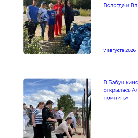
Вологде и В
7 августа 2026
В Бабушкинс
открылась А
помнить»