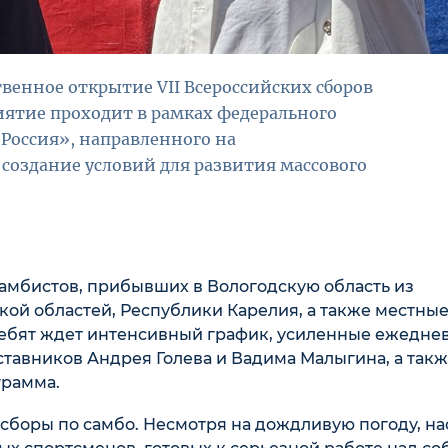
твенное открытие VII Всероссийских сборов
иятие проходит в рамках федерального
Россия», направленного на
создание условий для развития массового
самбистов, прибывших в Вологодскую область из
кой областей, Республики Карелия, а также местны
ребят ждет интенсивный график, усиленные ежедне
тавников Андрея Голева и Вадима Малыгина, а так
грамма.
сборы по самбо. Несмотря на дождливую погоду, на