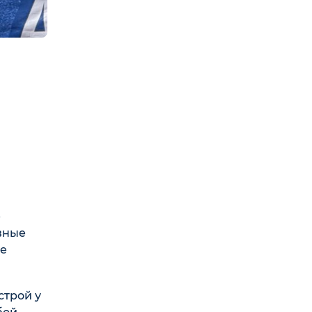
е
вные
же
строй у