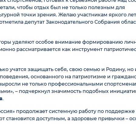
ых спортсменов, готовых к серьезной работе над со
етали, чтобы отдых был не только полезным для
турной точки зрения. Желаю участникам яркого лет
 отметила депутат Законодательного Собрания обла
торы уделяют особое внимание формированию лич
ионно рассматривается как инструмент патриотиче
ько учатся защищать себя, свою семью и Родину, но 
поведения, основанного на патриотизме и граждан
ы выросли не только профессиональными спортсменам
ми», – подчеркнул значимость подобных инициатив
в
.
оссия» продолжает системную работу по поддержке
орт становится доступным, а здоровые привычки – о