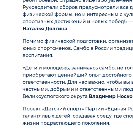
ребят боевой. Отрадно видеть 30 увлеченн
Руководители сборов предусмотрели все д
физической формы, но и интересным с куль
спортивных достижений и новых побед!» –
Наталья Долгина
.
Помимо физической подготовки, организа
юных спортсменов. Самбо в России традиц
воспитания.
«Дети и молодежь, занимаясь самбо, не тол
приобретают ценнейший опыт достойного 
ответственности. Для нас важно, чтобы в
честными, добрыми и ответственными людь
Великоустюгского округа
Владимир Носко
Проект «Детский спорт» Партии «Единая Р
талантливых детей, создавая среду, где сп
жизни подрастающего поколения.