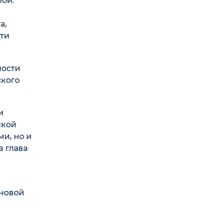
бой.
а,
сти
ности
ского
и
ской
и, но и
 глава
сновой