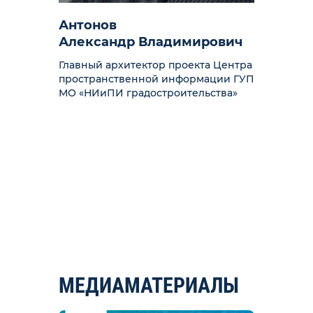
Антонов
Борис
Александр Владимирович
Михаи
Главный архитектор проекта Центра
Глава 
пространственной информации ГУП
района 
МО «НИиПИ градостроительства»
Регион
«Городс
РОССИ
МЕДИАМАТЕРИАЛЫ