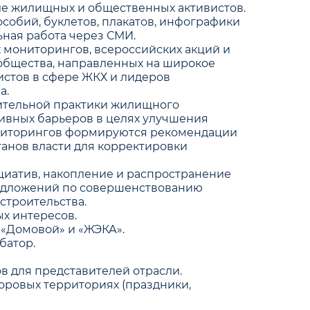
сле жилищных и общественных активистов.
особий, буклетов, плакатов, инфографики
ьная работа через СМИ.
 мониторингов, всероссийских акций и
общества, направленных на широкое
истов в сфере ЖКХ и лидеров
а.
ительной практики жилищного
ивных барьеров в целях улучшения
ониторингов формируются рекомендации
ганов власти для корректировки
циатив, накопление и распространение
едложений по совершенствованию
строительства.
х интересов.
р «Домовой» и «ЖЭКА».
батор.
в для представителей отрасли.
оровых территориях (праздники,