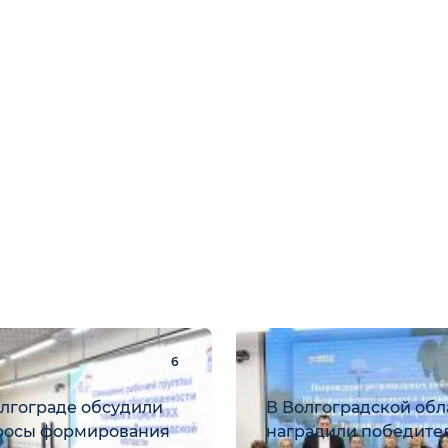
6
олгограде обсудили
В Волгоградской обл
росы формирования
наградили победите