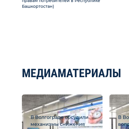
правам потребителей в Республике
Башкортостан)
МЕДИАМАТЕРИАЛЫ
6
В Волгограде обсудили
В В
механизмы снижения
воп