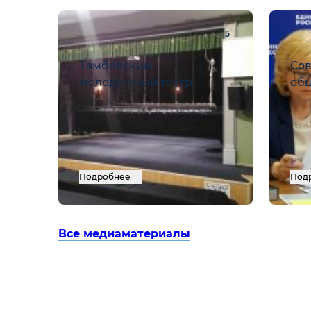
5
Тамбовский
Сов
молодежный театр
общ
Подробнее
Под
Все медиаматериалы