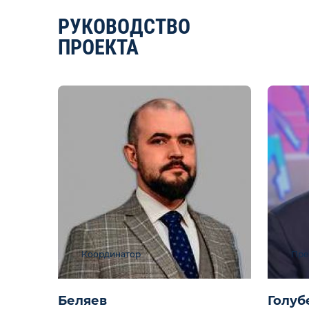
РУКОВОДСТВО
ПРОЕКТА
Координатор
Пре
Беляев
Голуб