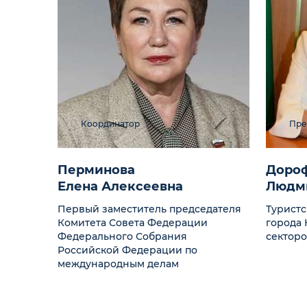
Координатор
Пре
Перминова
Доро
Елена Алексеевна
Людми
Первый заместитель председателя
Турист
Комитета Совета Федерации
города 
Федерального Собрания
секторо
Российской Федерации по
международным делам