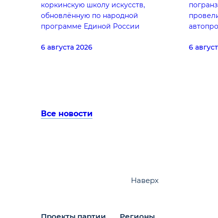
коркинскую школу искусств,
погранз
обновлённую по народной
провели
программе Единой России
автопро
6 августа 2026
6 авгус
Все новости
Наверх
Проекты партии
Регионы