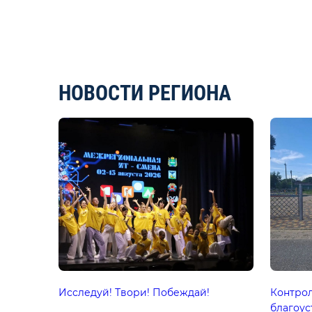
НОВОСТИ РЕГИОНА
Исследуй! Твори! Побеждай!
Контрол
благоус