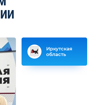
М
НИИ
Иркутская
область