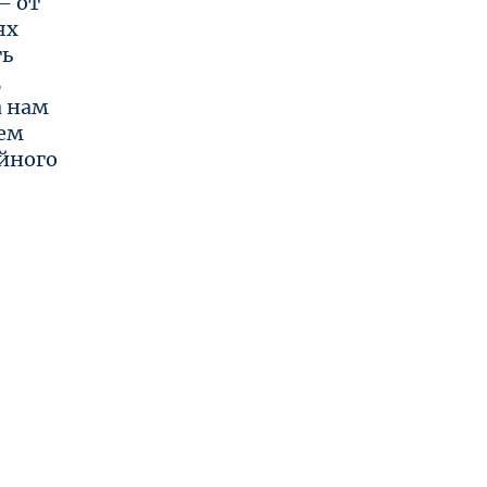
— от
ях
ть
,
а нам
ем
йного