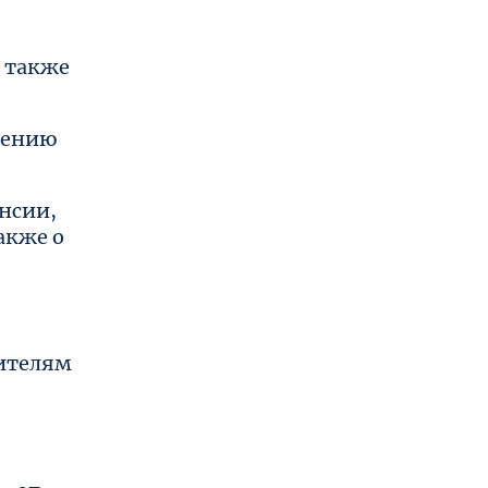
а также
лению
нсии,
акже о
жителям