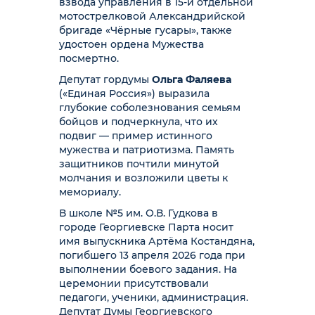
взвода управления в 15-й отдельной
мотострелковой Александрийской
бригаде «Чёрные гусары», также
удостоен ордена Мужества
посмертно.
Депутат гордумы
Ольга Фаляева
(«Единая Россия») выразила
глубокие соболезнования семьям
бойцов и подчеркнула, что их
подвиг — пример истинного
мужества и патриотизма. Память
защитников почтили минутой
молчания и возложили цветы к
мемориалу.
В школе №5 им. О.В. Гудкова в
городе Георгиевске Парта носит
имя выпускника Артёма Костандяна,
погибшего 13 апреля 2026 года при
выполнении боевого задания. На
церемонии присутствовали
педагоги, ученики, администрация.
Депутат Думы Георгиевского