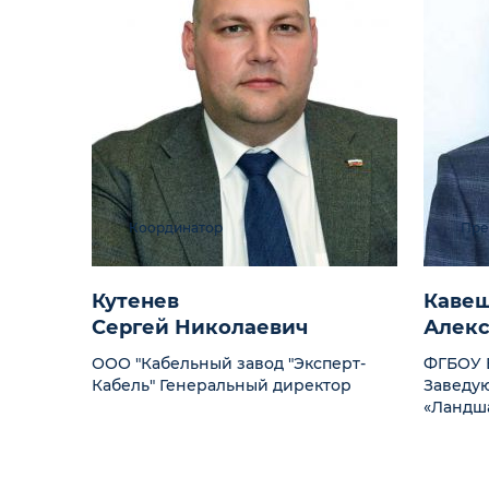
Координатор
Пре
Кутенев
Каве
Сергей Николаевич
Алекс
ООО "Кабельный завод "Эксперт-
ФГБОУ 
Кабель" Генеральный директор
Заведу
«Ландш