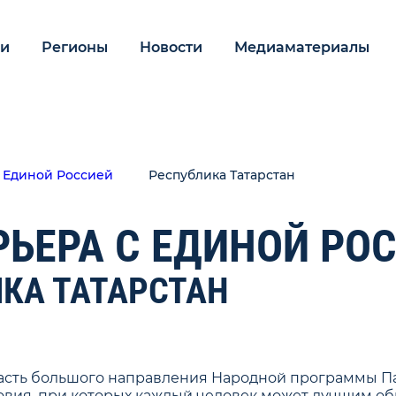
ии
Регионы
Новости
Медиаматериалы
с Единой Россией
Республика Татарстан
РЬЕРА С ЕДИНОЙ РО
КА ТАТАРСТАН
 часть большого направления Народной программы П
словия, при которых каждый человек может лучшим о