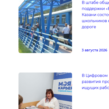
В штабе общ
поддержки «
Казани состо
школьников 
дороге
3 августа 2026
В Цифровом 
развития пр
ищущих рабо