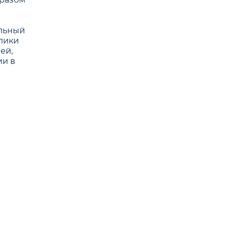
альный
лики
ей,
ии в