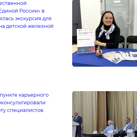
ественной
Единой России» в
ялась экскурсия для
на детской железной
пункте карьерного
оконсультировали
ту специалистов