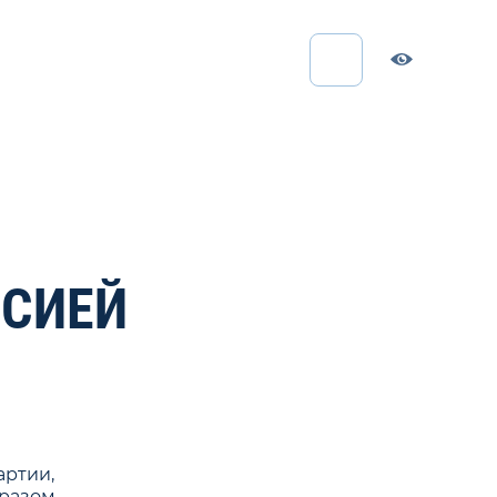
ССИЕЙ
артии,
бразом