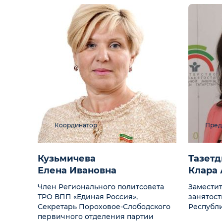
Координатор
Пред
Кузьмичева
Тазет
Елена Ивановна
Клара
Член Регионального политсовета
Заместит
ТРО ВПП «Единая Россия»,
занятост
Секретарь Пороховое-Слободского
Республи
первичного отделения партии