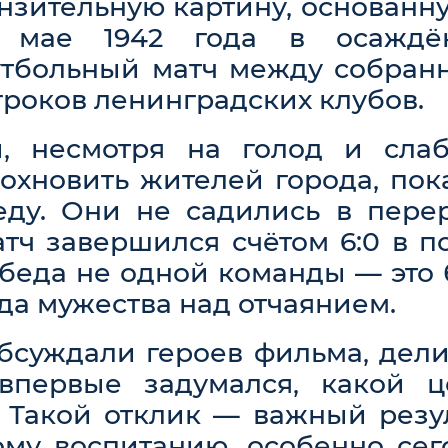
нзительную картину, основанн
В мае 1942 года в осаждё
утбольный матч между собра
гроков ленинградских клубов.
, несмотря на голод и слабо
охновить жителей города, пок
еду. Они не садились в пере
атч завершился счётом 6:0 в п
обеда не одной команды — это
а мужества над отчаянием.
бсуждали героев фильма, дел
 впервые задумался, какой ц
 Такой отклик — важный резу
му воспитанию, особенно сег