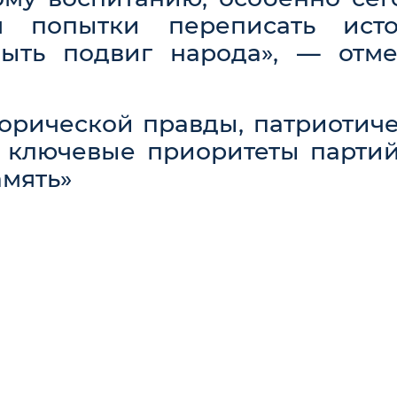
я попытки переписать исто
ыть подвиг народа», — отме
орической правды, патриотич
 ключевые приоритеты партий
амять»