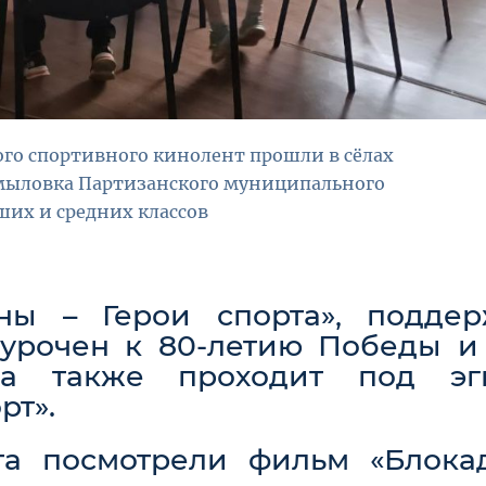
ого спортивного кинолент прошли в сёлах
Хмыловка Партизанского муниципального
ших и средних классов
ны – Герои спорта», поддер
иурочен к 80-летию Победы и
 а также проходит под эг
рт».
та посмотрели фильм «Блока