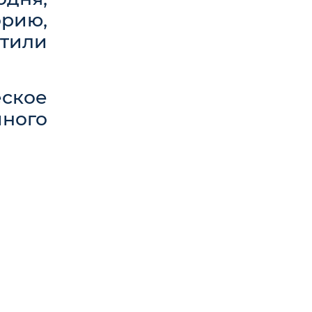
рию,
тили
еское
ного