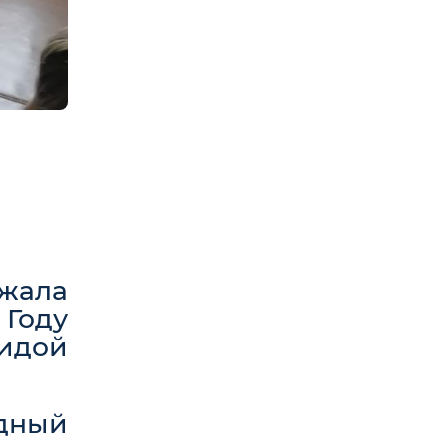
жала
 Году
идой
дный