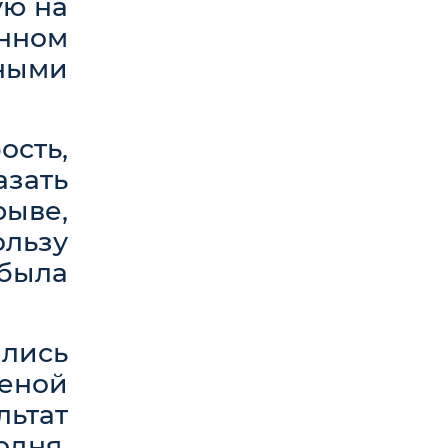
ую на
нном
нными
сть,
азать
рыве,
ользу
 была
ились
еной
льтат
одня,