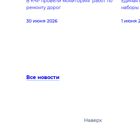
В КЧР провели мониторинг работ по
Единая 
ремонту дорог
наборы 
30 июня 2026
1 июня 
Все новости
Наверх