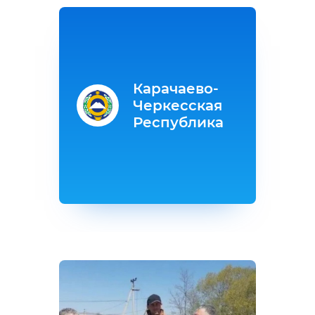
Карачаево-
Черкесская
Республика