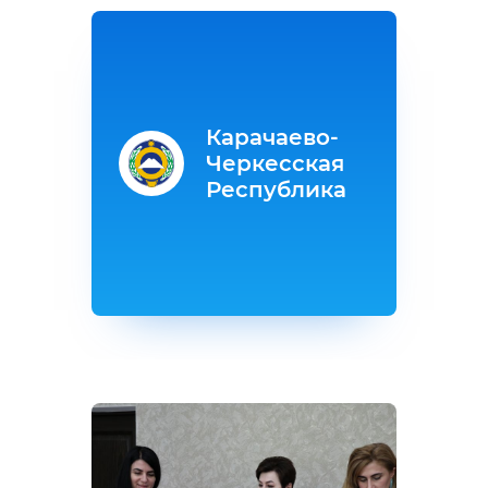
Карачаево-
Черкесская
Республика